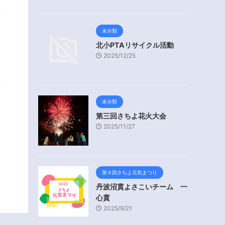
未分類
北小PTAリサイクル活動
2025/12/25
未分類
第三回さちよ花火大会
2025/11/27
第９回さちよ元気まつり
丹波沼貫よさこいチーム 一
心貫
2025/9/21