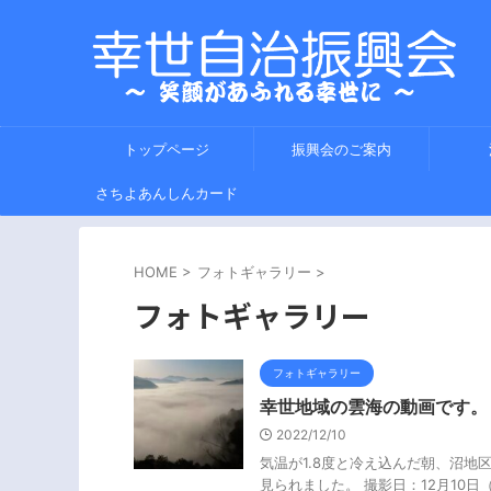
トップページ
振興会のご案内
さちよあんしんカード
HOME
>
フォトギャラリー
>
フォトギャラリー
フォトギャラリー
幸世地域の雲海の動画です。
2022/12/10
気温が1.8度と冷え込んだ朝、沼
見られました。 撮影日：12月10日