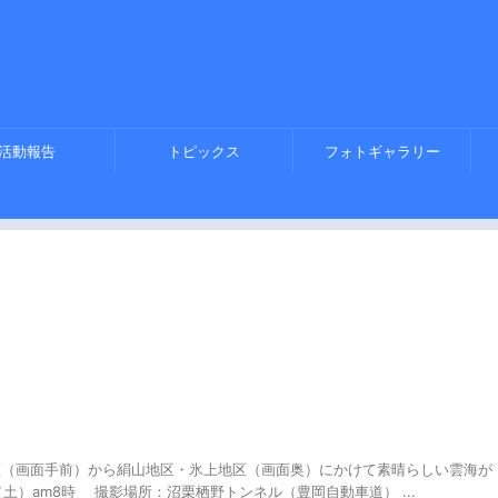
活動報告
トピックス
フォトギャラリー
地区（画面手前）から絹山地区・氷上地区（画面奥）にかけて素晴らしい雲海が
（土）am8時 撮影場所：沼栗栖野トンネル（豊岡自動車道） ...