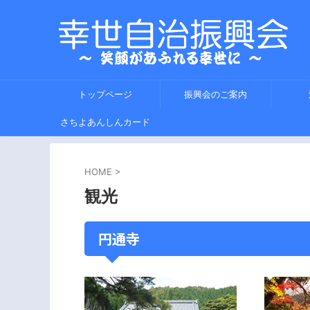
トップページ
振興会のご案内
さちよあんしんカード
HOME
>
観光
円通寺