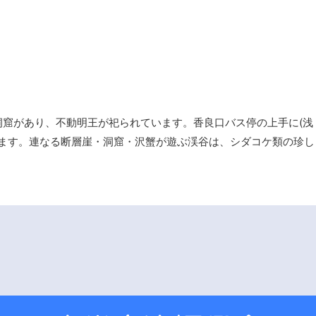
窟があり、不動明王が祀られています。香良口バス停の上手に(浅
います。連なる断層崖・洞窟・沢蟹が遊ぶ渓谷は、シダコケ類の珍し