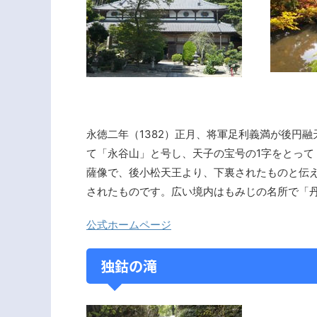
永徳二年（1382）正月、将軍足利義満が後円
て「永谷山」と号し、天子の宝号の1字をとっ
薩像で、後小松天王より、下裏されたものと伝
されたものです。広い境内はもみじの名所で「
公式ホームページ
独鈷の滝