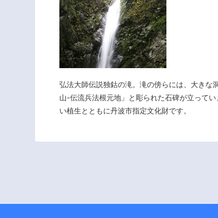
弘法大師伝説独鈷の滝。滝の傍らには、大きな洞
山-伝流兵法根元地」と彫られた石碑が立って
い植生とともに丹波市指定文化財です。