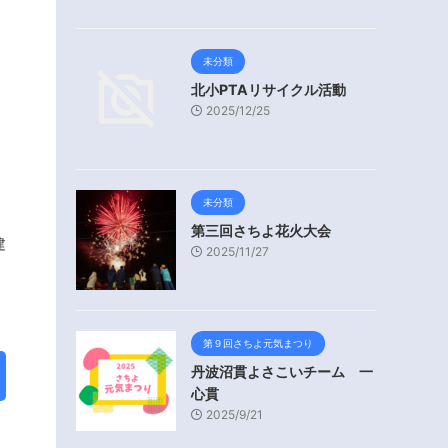
未分類
北小PTAリサイクル活動
2025/12/25
未分類
第三回さちよ花火大会
建
2025/11/27
第９回さちよ元気まつり
丹波沼貫よさこいチーム 一
心貫
2025/9/21