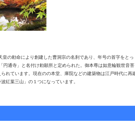
融天皇の勅命により創建した曹洞宗の名刹であり、年号の首字をとっ
て「円通寺」と名付け勅願所と定められた。御本尊は如意輪観世音菩
えられています。現在のの本堂、庫院などの建築物は江戸時代に再
丹波紅葉三山」の１つになっています。