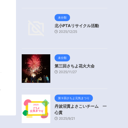
未分類
北小PTAリサイクル活動
2025/12/25
未分類
第三回さちよ花火大会
2025/11/27
第９回さちよ元気まつり
丹波沼貫よさこいチーム 一
心貫
2025/9/21