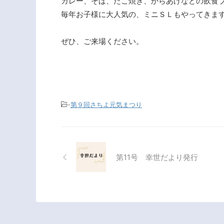
カレー、そば、たこ焼き、からあげなどの飲食
毎年お子様に大人気の、ミニＳＬもやってきま
ぜひ、ご来場ください。
-
第９回さちよ元気まつり
第11号 幸世だより発行