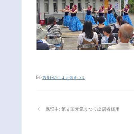
-
第９回さちよ元気まつり
保護中: 第９回元気まつり出店者様用