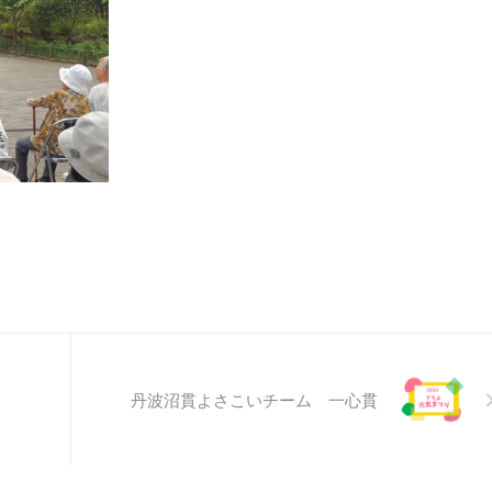
丹波沼貫よさこいチーム 一心貫