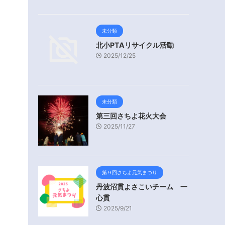
未分類
北小PTAリサイクル活動
2025/12/25
未分類
第三回さちよ花火大会
2025/11/27
第９回さちよ元気まつり
丹波沼貫よさこいチーム 一
心貫
2025/9/21